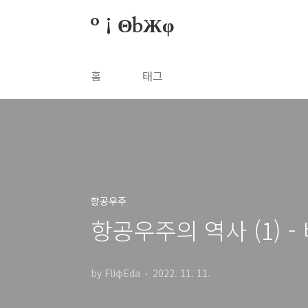
본문 바로가기
º¡ΘbЖφ
홈
태그
항공우주
항공우주의 역사 (1) 
by FlIφEda
2022. 11. 11.