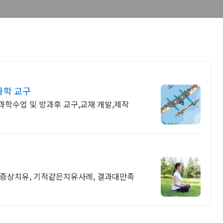
과학 교구
과학수업 및 방과후 교구,교재 개발,제작
를증상치유, 기적같은치유사례, 결과대만족