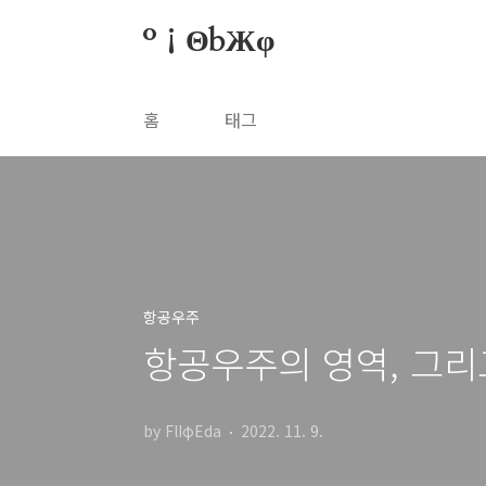
본문 바로가기
º¡ΘbЖφ
홈
태그
항공우주
항공우주의 영역, 그리
by FlIφEda
2022. 11. 9.