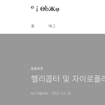
본문 바로가기
º¡ΘbЖφ
홈
태그
항공우주
헬리콥터 및 자이로플레
by FlIφEda
2022. 11. 15.