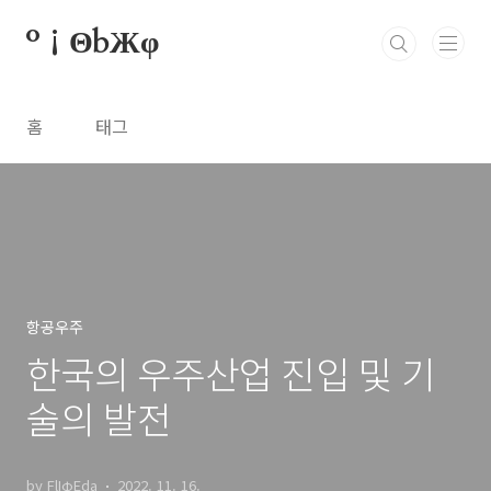
본문 바로가기
º¡ΘbЖφ
홈
태그
항공우주
한국의 우주산업 진입 및 기
술의 발전
by FlIφEda
2022. 11. 16.