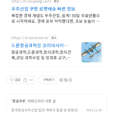
http://m.coupang.com
광고
우주산업 쿠팡 로켓배송 빠른 정보
복잡한 경제 개념도 우주산업, 쉽게! 30일 무료반품으
로 시작하세요. 경제 공부 막막했다면, 초보 눈높이 책
으로 현명한 선택을 쿠팡에서!
https://m.kscience.kr
광고
드론항공과학은 코리아사이언
스 우주,항공과학 교구
항공과학,드론과학,창의과학,창의건
축,코딩 과학수업 및 방과후 교구,교
재 개발,제작
공감
구독하기
'
항공우주
' 카테고리의 다른 글
한국항공우주산업 발전 계획의 발표 및 방향성
2022.11.16